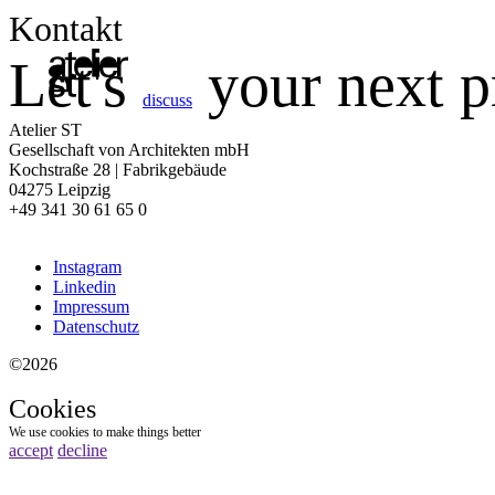
Kontakt
Let's
your next pr
discuss
Atelier ST
Gesellschaft von Architekten mbH
Kochstraße 28 | Fabrikgebäude
04275 Leipzig
+49 341 30 61 65 0
Instagram
Linkedin
Impressum
Datenschutz
©2026
Cookies
We use cookies to make things better
accept
decline