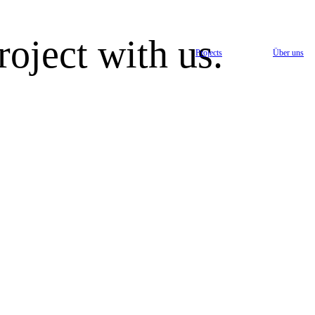
oject with us.
Projects
Über uns